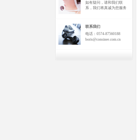
如有疑问，请和我们联
系，我们将真诚为您服务
联系我们
电话：0574-87560188
boris@consinee.com.cn