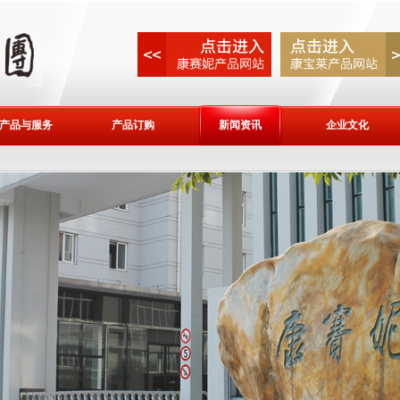
产品与服务
产品订购
新闻资讯
企业文化