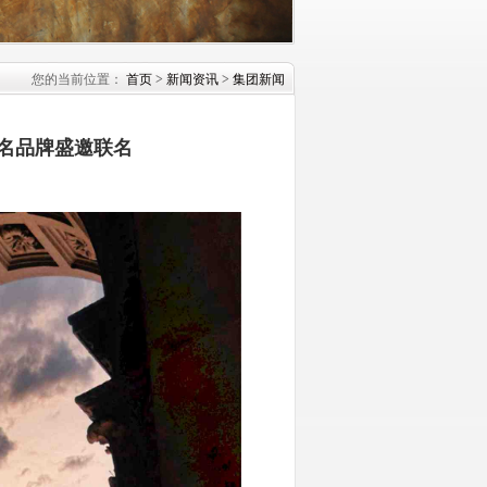
您的当前位置：
首页
>
新闻资讯
>
集团新闻
名品牌盛邀联名