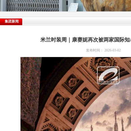
集团新闻
米兰时装周｜康赛妮再次被两家国际知
发布时间： 2026-03-02