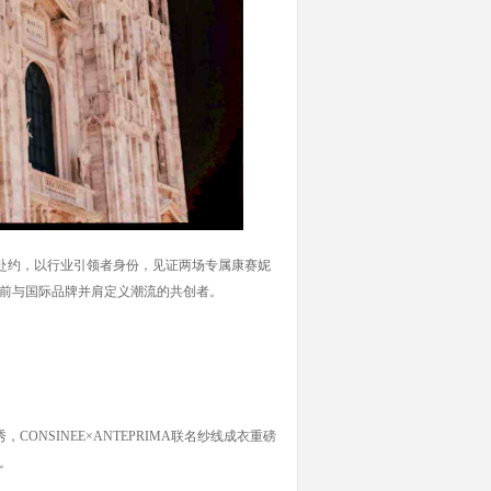
赴约，以行业引领者身份，见证两场专属康赛妮
前与国际品牌并肩定义潮流的共创者。
秀，
CONSINEE
×
ANTEPRIMA
联名纱线成衣重磅
。