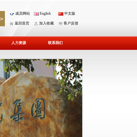
成员网站
English
中文版
返回首页
加入收藏
客户反馈
人力资源
联系我们