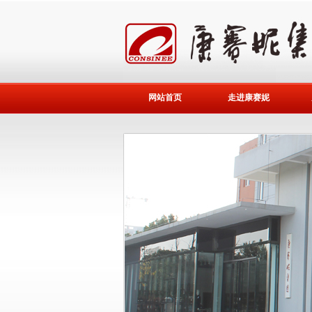
网站首页
走进康赛妮