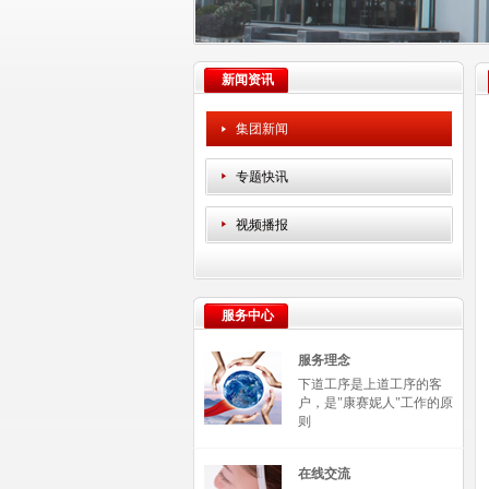
新闻资讯
集团新闻
专题快讯
视频播报
服务中心
服务理念
下道工序是上道工序的客
户，是"康赛妮人"工作的原
则
在线交流