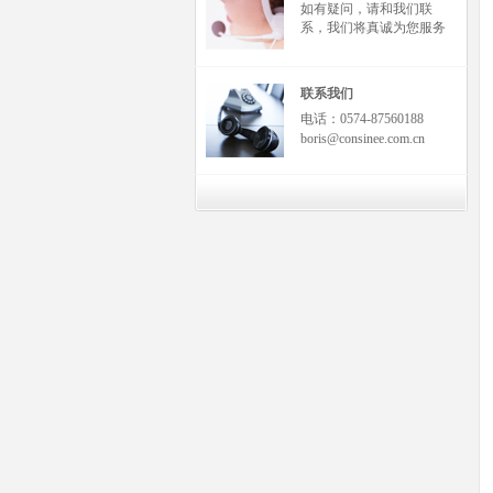
如有疑问，请和我们联
系，我们将真诚为您服务
联系我们
电话：0574-87560188
boris@consinee.com.cn