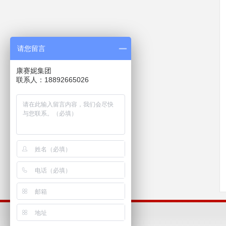
请您留言
康赛妮集团
联系人：18892665026