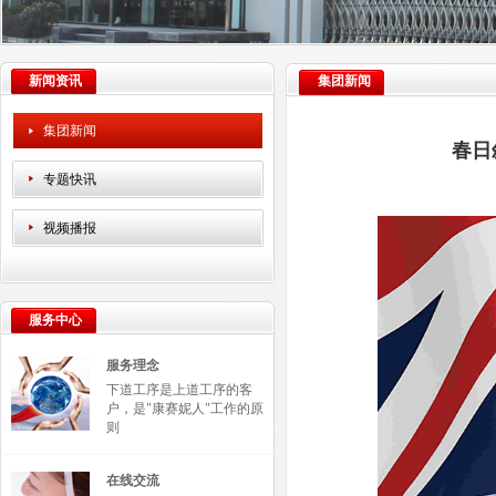
新闻资讯
集团新闻
集团新闻
春日
专题快讯
视频播报
服务中心
服务理念
下道工序是上道工序的客
户，是"康赛妮人"工作的原
则
在线交流